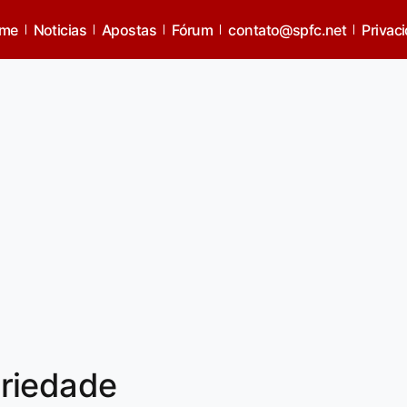
me
Noticias
Apostas
Fórum
contato@spfc.net
Privac
riedade