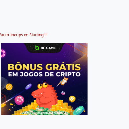
Paulo lineups on Starting11
Jogue com responsabilidade. 18+