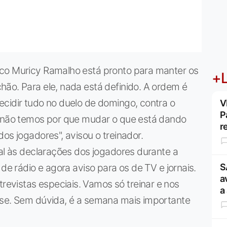
ico Muricy Ramalho está pronto para manter os
+L
ão. Para ele, nada está definido. A ordem é
cidir tudo no duelo de domingo, contra o
V
P
, não temos por que mudar o que está dando
r
os jogadores", avisou o treinador.
ial às declarações dos jogadores durante a
 de rádio e agora aviso para os de TV e jornais.
S
a
vistas especiais. Vamos só treinar e nos
a
nse. Sem dúvida, é a semana mais importante