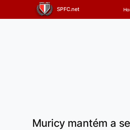
SPFC.net
Ho
Muricy mantém a se