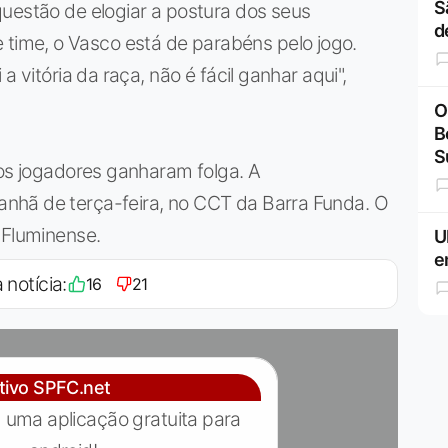
S
uestão de elogiar a postura dos seus
d
ime, o Vasco está de parabéns pelo jogo.
a vitória da raça, não é fácil ganhar aqui",
O
B
S
 os jogadores ganharam folga. A
nhã de terça-feira, no CCT da Barra Funda. O
 Fluminense.
U
e
 notícia:
16
21
ativo SPFC.net
 uma aplicação gratuita para