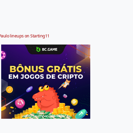
Paulo lineups on Starting11
Jogue com responsabilidade. 18+