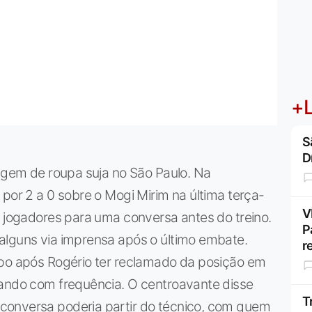
+L
S
D
vagem de roupa suja no São Paulo. Na
 por 2 a 0 sobre o Mogi Mirim na última terça-
V
s jogadores para uma conversa antes do treino.
P
alguns via imprensa após o último embate.
r
upo após Rogério ter reclamado da posição em
gando com frequência. O centroavante disse
T
conversa poderia partir do técnico, com quem