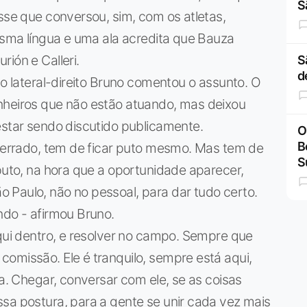
S
isse que conversou, sim, com os atletas,
mesma língua e uma ala acredita que Bauza
ión e Calleri.
S
d
 o lateral-direito Bruno comentou o assunto. O
nheiros que não estão atuando, mas deixou
estar sendo discutido publicamente.
O
B
á errado, tem de ficar puto mesmo. Mas tem de
S
 puto, na hora que a oportunidade aparecer,
 Paulo, não no pessoal, para dar tudo certo.
ndo - afirmou Bruno.
aqui dentro, e resolver no campo. Sempre que
omissão. Ele é tranquilo, sempre está aqui,
ta. Chegar, conversar com ele, se as coisas
sa postura, para a gente se unir cada vez mais