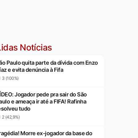
idas Notícias
ão Paulo quita parte da dívida com Enzo
íaz e evita denúncia à Fifa
3 (100%)
ÍDEO: Jogador pede pra sair do São
aulo e ameaça ir até a FIFA! Rafinha
esolveu tudo
2 (42,9%)
ragédia! Morre ex-jogador da base do