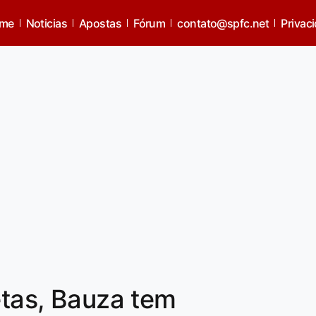
me
Noticias
Apostas
Fórum
contato@spfc.net
Privac
etas, Bauza tem