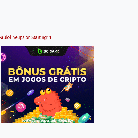
Paulo lineups on Starting11
Jogue com responsabilidade. 18+