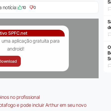
S
a notícia:
10
0
S
d
ativo SPFC.net
 uma aplicação gratuita para
O
android!
B
S
Download
nos no profissional
tafogo e pode incluir Arthur em seu novo