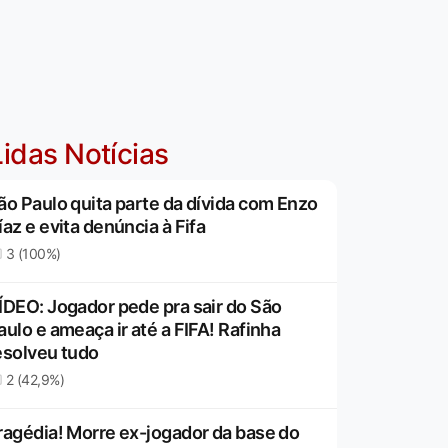
idas Notícias
ão Paulo quita parte da dívida com Enzo
íaz e evita denúncia à Fifa
3 (100%)
ÍDEO: Jogador pede pra sair do São
aulo e ameaça ir até a FIFA! Rafinha
esolveu tudo
2 (42,9%)
ragédia! Morre ex-jogador da base do