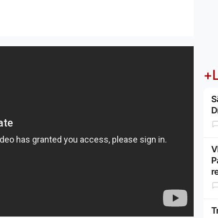
+L
S
D
V
P
r
T