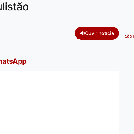
listão
🔊
Ouvir notícia
São 
WhatsApp