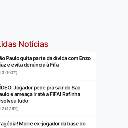
idas Notícias
ão Paulo quita parte da dívida com Enzo
íaz e evita denúncia à Fifa
3 (100%)
ÍDEO: Jogador pede pra sair do São
aulo e ameaça ir até a FIFA! Rafinha
esolveu tudo
2 (42,9%)
ragédia! Morre ex-jogador da base do