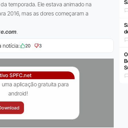
S
m da temporada. Ele estava animado na
ara 2016, mas as dores começaram a
S
te.com
.
d
 notícia:
20
3
O
B
S
ativo SPFC.net
 uma aplicação gratuita para
android!
Download