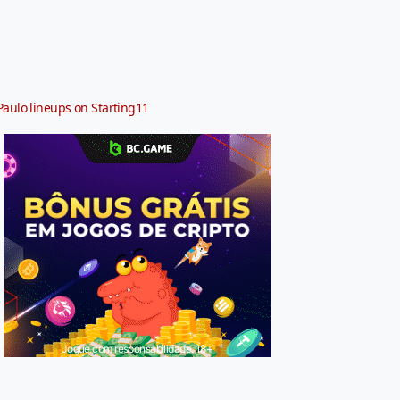
Paulo lineups on Starting11
Jogue com responsabilidade. 18+