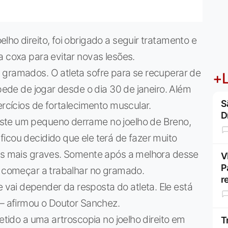
ho direito, foi obrigado a seguir tratamento e
a coxa para evitar novas lesões.
 gramados. O atleta sofre para se recuperar de
+L
mpede de jogar desde o dia 30 de janeiro. Além
S
ercícios de fortalecimento muscular.
D
ste um pequeno derrame no joelho de Breno,
icou decidido que ele terá de fazer muito
ões mais graves. Somente após a melhora desse
V
P
a começar a trabalhar no gramado.
r
ai depender da resposta do atleta. Ele está
 – afirmou o Doutor Sanchez.
metido a uma artroscopia no joelho direito em
T