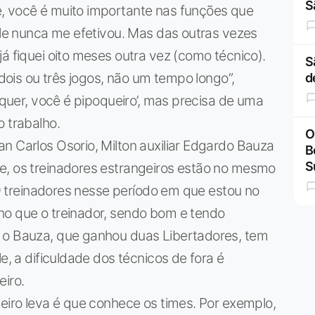
S
, você é muito importante nas funções que
 ele nunca me efetivou. Mas das outras vezes
á fiquei oito meses outra vez (como técnico).
S
 dois ou três jogos, não um tempo longo”,
d
o quer, você é pipoqueiro’, mas precisa de uma
o trabalho.
O
n Carlos Osorio, Milton auxiliar Edgardo Bauza
B
S
e, os treinadores estrangeiros estão no mesmo
 19 treinadores nesse período em que estou no
ho que o treinador, sendo bom e tendo
 o Bauza, que ganhou duas Libertadores, tem
e, a dificuldade dos técnicos de fora é
eiro.
leiro leva é que conhece os times. Por exemplo,