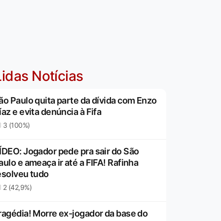
idas Notícias
ão Paulo quita parte da dívida com Enzo
íaz e evita denúncia à Fifa
3 (100%)
ÍDEO: Jogador pede pra sair do São
aulo e ameaça ir até a FIFA! Rafinha
esolveu tudo
2 (42,9%)
ragédia! Morre ex-jogador da base do