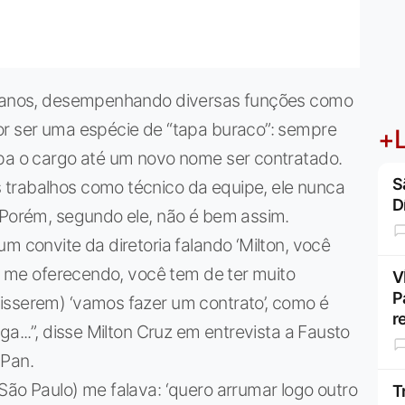
17 anos, desempenhando diversas funções como
or ser uma espécie de “tapa buraco”: sempre
+L
upa o cargo até um novo nome ser contratado.
S
trabalhos como técnico da equipe, ele nunca
D
. Porém, segundo ele, não é bem assim.
m convite da diretoria falando ‘Milton, você
ar me oferecendo, você tem de ter muito
V
P
isserem) ‘vamos fazer um contrato’, como é
r
ga...”, disse Milton Cruz em entrevista a Fausto
 Pan.
São Paulo) me falava: ‘quero arrumar logo outro
T