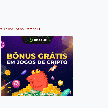
Paulo lineups on Starting11
Jogue com responsabilidade. 18+