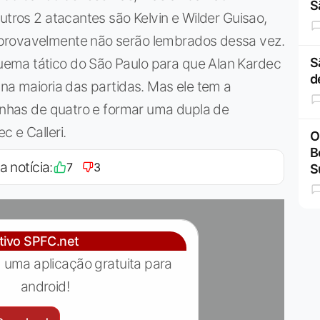
S
utros 2 atacantes são Kelvin e Wilder Guisao,
provavelmente não serão lembrados dessa vez.
ema tático do São Paulo para que Alan Kardec
S
d
 na maioria das partidas. Mas ele tem a
linhas de quatro e formar uma dupla de
 e Calleri.
O
B
a notícia:
7
3
S
ativo SPFC.net
 uma aplicação gratuita para
android!