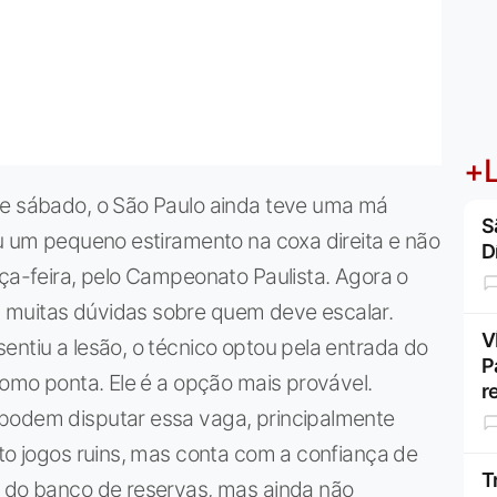
+L
te sábado, o São Paulo ainda teve uma má
S
eu um pequeno estiramento na coxa direita e não
D
rça-feira, pelo Campeonato Paulista. Agora o
 muitas dúvidas sobre quem deve escalar.
V
entiu a lesão, o técnico optou pela entrada do
P
como ponta. Ele é a opção mais provável.
r
 podem disputar essa vaga, principalmente
ito jogos ruins, mas conta com a confiança de
T
o do banco de reservas, mas ainda não