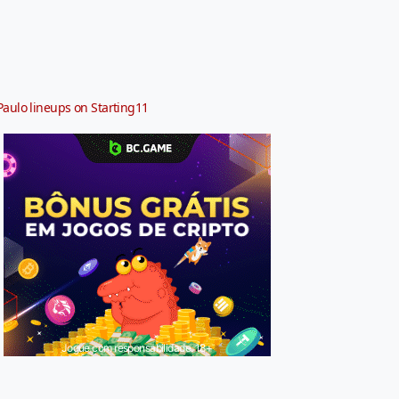
Paulo lineups on Starting11
Jogue com responsabilidade. 18+