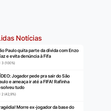
idas Notícias
ão Paulo quita parte da dívida com Enzo
íaz e evita denúncia à Fifa
3 (100%)
ÍDEO: Jogador pede pra sair do São
aulo e ameaça ir até a FIFA! Rafinha
esolveu tudo
2 (42,9%)
ragédia! Morre ex-jogador da base do