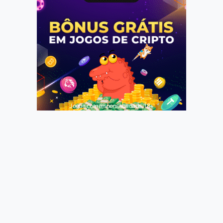
Jogue com responsabilidade. 18+