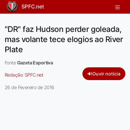
SPFC.net
"DR" faz Hudson perder goleada,
mas volante tece elogios ao River
Plate
Fonte
Gazeta Esportiva
🔊
Ouvir notícia
Redação:
SPFC.net
26 de Fevereiro de 2016