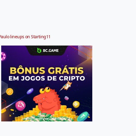
Paulo lineups on Starting11
Jogue com responsabilidade. 18+