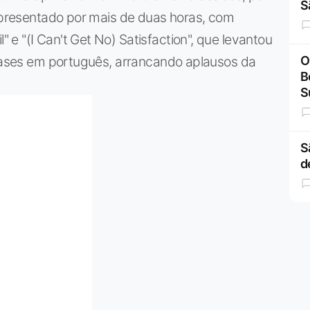
S
 apresentado por mais de duas horas, com
e "(I Can't Get No) Satisfaction", que levantou
frases em português, arrancando aplausos da
O
B
S
S
d