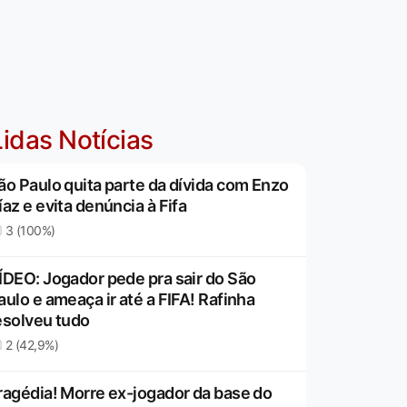
idas Notícias
ão Paulo quita parte da dívida com Enzo
íaz e evita denúncia à Fifa
3 (100%)
ÍDEO: Jogador pede pra sair do São
aulo e ameaça ir até a FIFA! Rafinha
esolveu tudo
2 (42,9%)
ragédia! Morre ex-jogador da base do