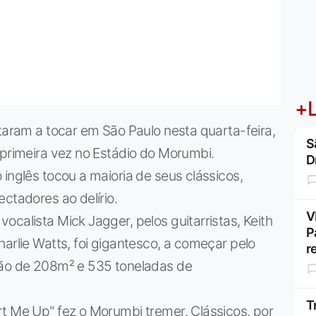
+L
ltaram a tocar em São Paulo nesta quarta-feira,
S
 primeira vez no Estádio do Morumbi.
D
inglês tocou a maioria de seus clássicos,
ctadores ao delírio.
V
calista Mick Jagger, pelos guitarristas, Keith
P
arlie Watts, foi gigantesco, a começar pelo
r
lão de 208m² e 535 toneladas de
T
t Me Up" fez o Morumbi tremer. Clássicos, por