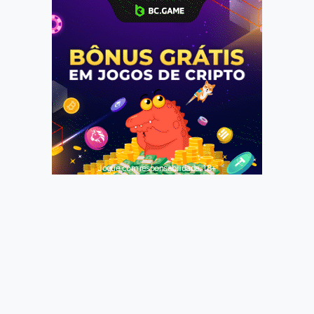
Jogue com responsabilidade. 18+