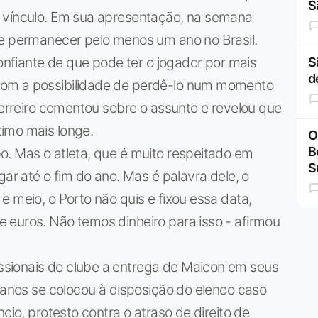
S
u vínculo. Em sua apresentação, na semana
de permanecer pelo menos um ano no Brasil.
confiante de que pode ter o jogador por mais
S
d
com a possibilidade de perdê-lo num momento
Guerreiro comentou sobre o assunto e revelou que
imo mais longe.
O
B
o. Mas o atleta, que é muito respeitado em
S
gar até o fim do ano. Mas é palavra dele, o
e meio, o Porto não quis e fixou essa data,
 euros. Não temos dinheiro para isso - afirmou
sionais do clube a entrega de Maicon em seus
7 anos se colocou à disposição do elenco caso
cio, protesto contra o atraso de direito de