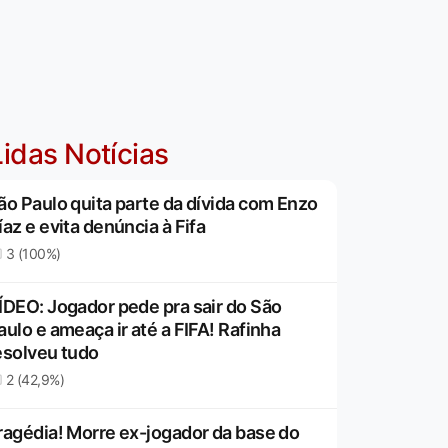
idas Notícias
ão Paulo quita parte da dívida com Enzo
íaz e evita denúncia à Fifa
3 (100%)
ÍDEO: Jogador pede pra sair do São
aulo e ameaça ir até a FIFA! Rafinha
esolveu tudo
2 (42,9%)
ragédia! Morre ex-jogador da base do