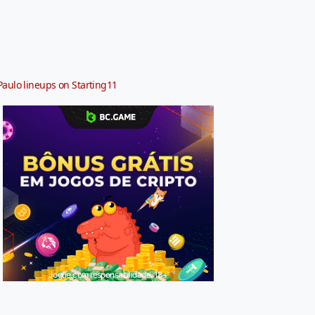
Paulo lineups on Starting11
Jogue com responsabilidade. 18+