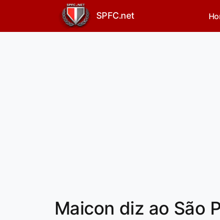
SPFC.net
Ho
Maicon diz ao São P