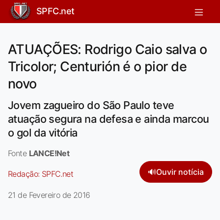
SPFC.net
ATUAÇÕES: Rodrigo Caio salva o
Tricolor; Centurión é o pior de
novo
Jovem zagueiro do São Paulo teve
atuação segura na defesa e ainda marcou
o gol da vitória
Fonte
LANCE!Net
🔊
Ouvir notícia
Redação:
SPFC.net
21 de Fevereiro de 2016