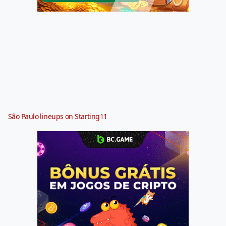
São Paulo lineups on Starting11