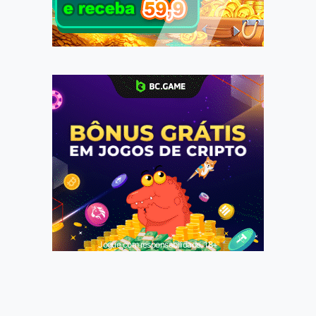
Jogue com responsabilidade. 18+