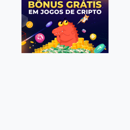
Jogue com responsabilidade. 18+