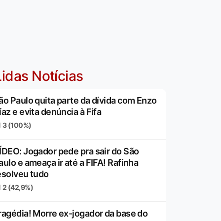
idas Notícias
ão Paulo quita parte da dívida com Enzo
íaz e evita denúncia à Fifa
3 (100%)
ÍDEO: Jogador pede pra sair do São
aulo e ameaça ir até a FIFA! Rafinha
esolveu tudo
2 (42,9%)
ragédia! Morre ex-jogador da base do