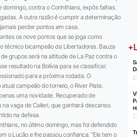
de domingo, contra o Corinthians, expôs falhas
jogadas. A outra razão é cumprir a determinação
 jamais perder pontos em casa.
rtantes os nove pontos que se joga como
+L
 o técnico bicampeão da Libertadores. Bauza
 de grupos será na altitude de La Paz contra o
S
 resultado na Bolívia para se classificar.
D
pressionado para a próxima rodada. O
atual campeão do torneio, o River Plate.
V
 apenas uma novidade. Recuperado de
P
a na vaga de Calleri, que ganhará descanso.
r
ido na defesa.
inthians, no último domingo, mas foi defendido
T
om o Lucão e lhe passou confiança. “Ele tem o