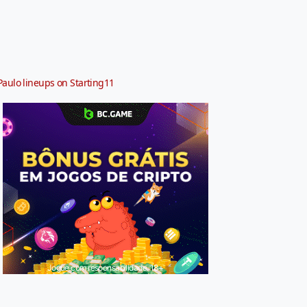
Paulo lineups on Starting11
Jogue com responsabilidade. 18+