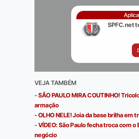
Aplic
SPFC.net t
VEJA TAMBÉM
-
SÃO PAULO MIRA COUTINHO! Tricolor 
armação
-
OLHO NELE! Joia da base brilha em tr
-
VÍDEO: São Paulo fecha troca com o 
negócio