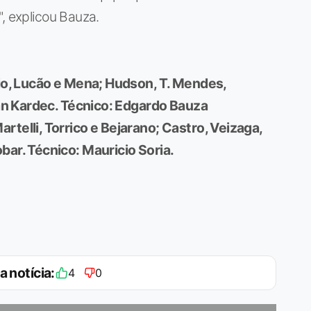
, explicou Bauza.
io, Lucão e Mena; Hudson, T. Mendes,
an Kardec.
Técnico:
Edgardo Bauza
telli, Torrico e Bejarano; Castro, Veizaga,
bar.
Técnico:
Mauricio Soria.
a notícia:
4
0