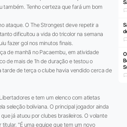
S
eu também. Tenho certeza que fará um bom
no ataque. O The Strongest deve repetir a
S
d
tanto dificultou a vida do tricolor na semana
 fazer gol nos minutos finais.
terça de manhã no Pacaembu, em atividade
O
B
co de mais de 1h de duração e testou o
S
 tarde de terça o clube havia vendido cerca de
 Libertadores e tem um elenco com atletas
a seleção boliviana. O principal jogador ainda
que já atuou por clubes brasileiros. O volante
titular. "É uma equipe que tem um novo