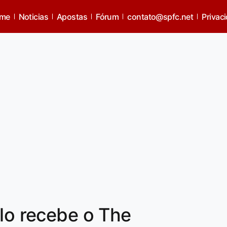
me
Noticias
Apostas
Fórum
contato@spfc.net
Privac
ulo recebe o The