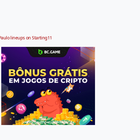
Paulo lineups on Starting11
Jogue com responsabilidade. 18+