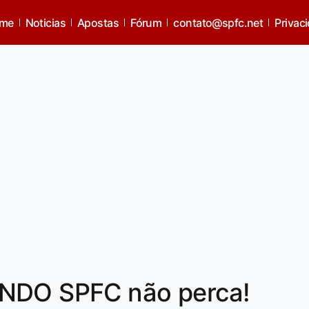
me
Noticias
Apostas
Fórum
contato@spfc.net
Privac
UNDO SPFC não perca!