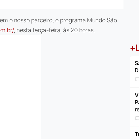
rem o nosso parceiro, o programa Mundo São
om.br/
, nesta terça-feira, às 20 horas.
+L
S
D
V
P
r
T