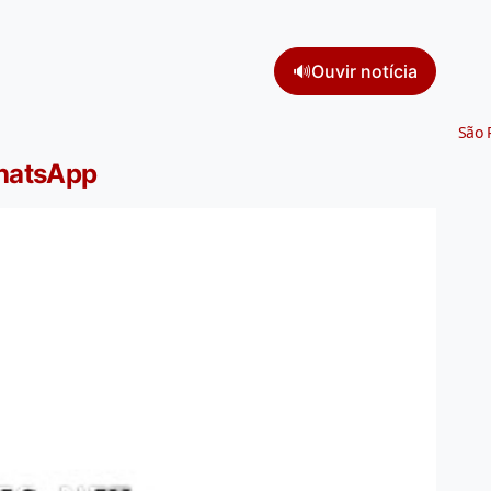
🔊
Ouvir notícia
São 
WhatsApp