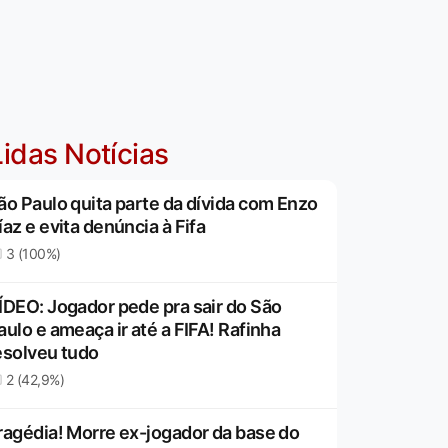
idas Notícias
ão Paulo quita parte da dívida com Enzo
íaz e evita denúncia à Fifa
3 (100%)
ÍDEO: Jogador pede pra sair do São
aulo e ameaça ir até a FIFA! Rafinha
esolveu tudo
2 (42,9%)
ragédia! Morre ex-jogador da base do