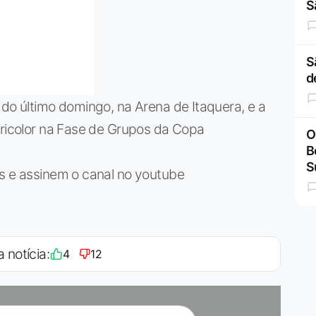
S
S
d
 do último domingo, na Arena de Itaquera, e a
Tricolor na Fase de Grupos da Copa
O
B
S
is e assinem o canal no youtube
a notícia:
4
12