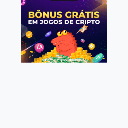
Jogue com responsabilidade. 18+