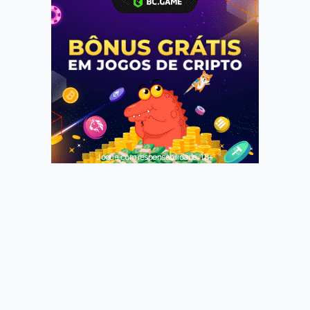
Jogue com responsabilidade. 18+