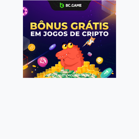
Jogue com responsabilidade. 18+