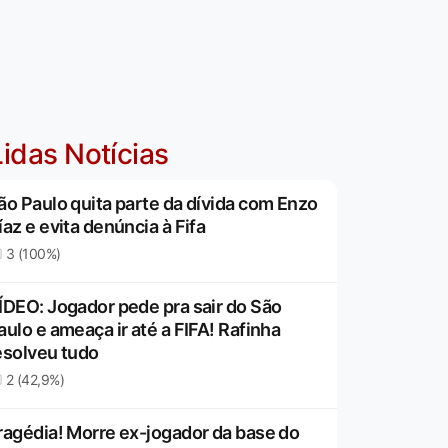
idas Notícias
ão Paulo quita parte da dívida com Enzo
íaz e evita denúncia à Fifa
3 (100%)
ÍDEO: Jogador pede pra sair do São
aulo e ameaça ir até a FIFA! Rafinha
esolveu tudo
2 (42,9%)
ragédia! Morre ex-jogador da base do