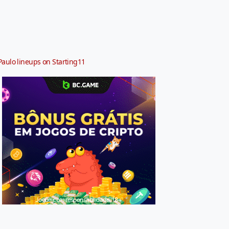
Paulo lineups on Starting11
Jogue com responsabilidade. 18+