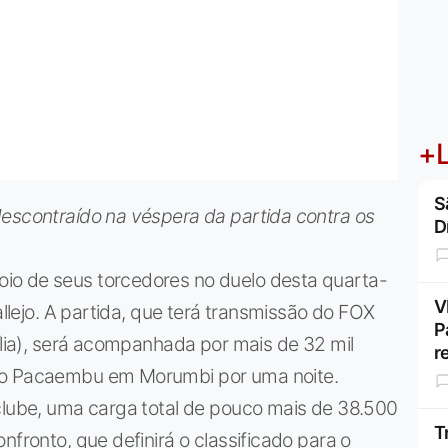
+L
S
descontraído na véspera da partida contra os
D
io de seus torcedores no duelo desta quarta-
V
allejo. A partida, que terá transmissão do FOX
P
ília), será acompanhada por mais de 32 mil
r
 do Pacaembu em Morumbi por uma noite.
 clube, uma carga total de pouco mais de 38.500
T
nfronto, que definirá o classificado para o