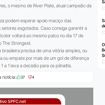
S
res, o mesmo de River Plate, atual campeão da
za podem esperar apoio maciço das
S
d
 setores esgotados. Caso consiga garantir a
ricolor voltará ao mesmo palco no dia 17 de
do The Strongest.
O
B
brasileira precisa de uma vitória simples, ou
S
a ou empate por mais de um gol de diferença
 a 1 leva a decisão para os pênaltis.
 notícia:
37
4
ativo SPFC.net