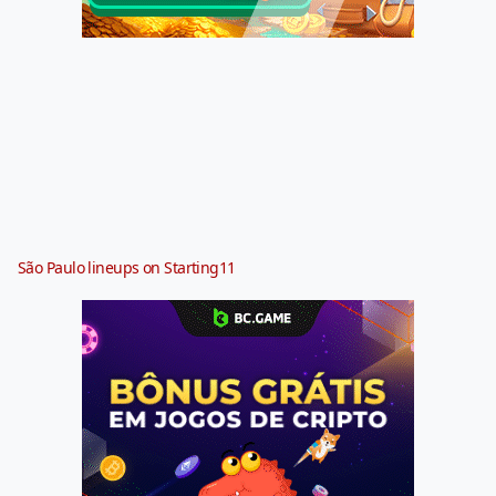
São Paulo lineups on Starting11