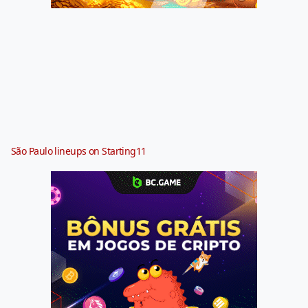
São Paulo lineups on Starting11