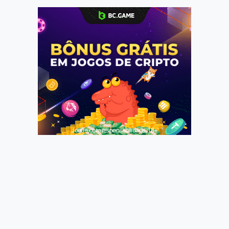
Jogue com responsabilidade. 18+