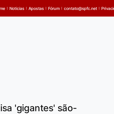
me
Noticias
Apostas
Fórum
contato@spfc.net
Privac
sa 'gigantes' são-