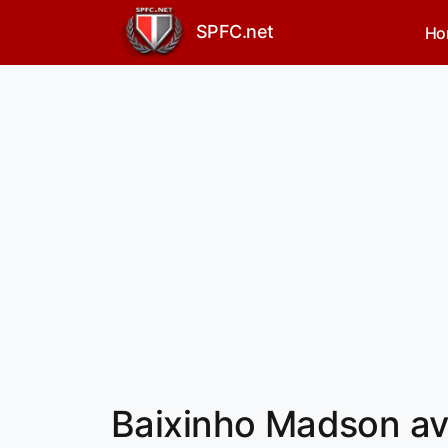
SPFC.net
Ho
Baixinho Madson avi