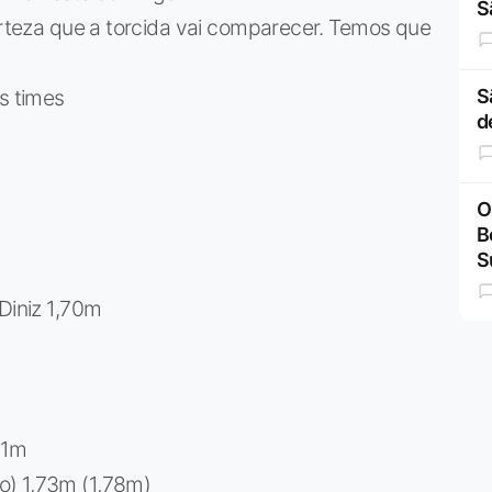
S
certeza que a torcida vai comparecer. Temos que
s times
S
d
O
B
S
Diniz 1,70m
81m
o) 1,73m (1,78m)