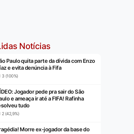
idas Notícias
ão Paulo quita parte da dívida com Enzo
íaz e evita denúncia à Fifa
3 (100%)
ÍDEO: Jogador pede pra sair do São
aulo e ameaça ir até a FIFA! Rafinha
esolveu tudo
2 (42,9%)
ragédia! Morre ex-jogador da base do