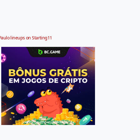
Paulo lineups on Starting11
Jogue com responsabilidade. 18+