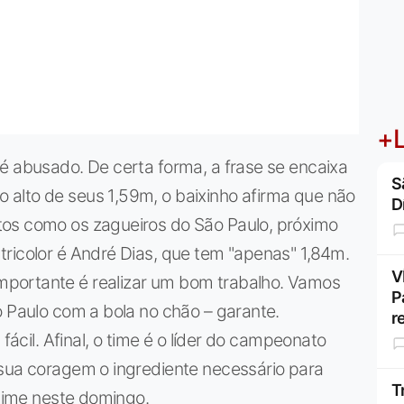
+L
é abusado. De certa forma, a frase se encaixa
S
alto de seus 1,59m, o baixinho afirma que não
D
tos como os zagueiros do São Paulo, próximo
ricolor é André Dias, que tem "apenas" 1,84m.
V
portante é realizar um bom trabalho. Vamos
P
o Paulo com a bola no chão – garante.
r
 fácil. Afinal, o time é o líder do campeonato
 sua coragem o ingrediente necessário para
T
 time neste domingo.