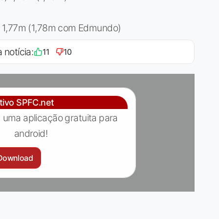
a 1,77m (1,78m com Edmundo)
 notícia:
11
10
ativo SPFC.net
 uma aplicação gratuita para
android!
Download