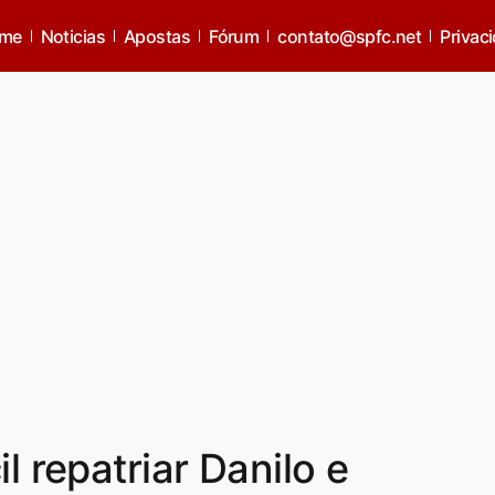
me
Noticias
Apostas
Fórum
contato@spfc.net
Privac
l repatriar Danilo e