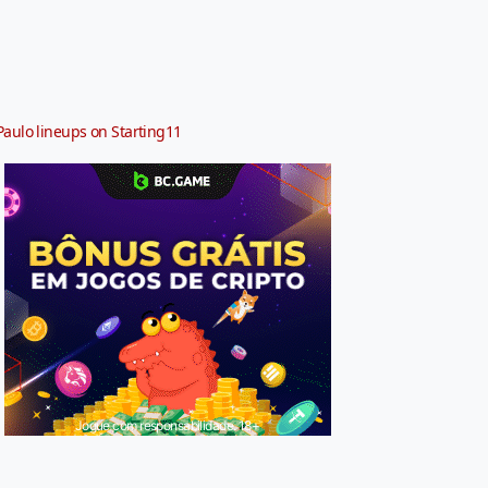
Paulo lineups on Starting11
Jogue com responsabilidade. 18+