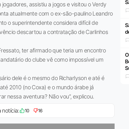
S
ogadores, assistiu a jogos e visitou o Verdy
conta atualmente com o ex-são-paulino Leandro
o o superintendente considera difícil de
S
Juvêncio descartou a contratação de Carlinhos
d
Fressato, ter afirmado que teria um encontro
O
mandatário do clube vê como impossível um
B
S
ário dele é o mesmo do Richarlyson e até é
até 2010 (no Coxa) e o mundo árabe já
rar nessa aventura? Não vou”, explicou.
 notícia:
10
16