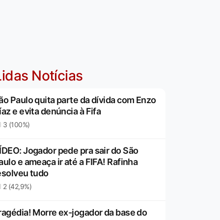
idas Notícias
ão Paulo quita parte da dívida com Enzo
íaz e evita denúncia à Fifa
3 (100%)
ÍDEO: Jogador pede pra sair do São
aulo e ameaça ir até a FIFA! Rafinha
esolveu tudo
2 (42,9%)
ragédia! Morre ex-jogador da base do