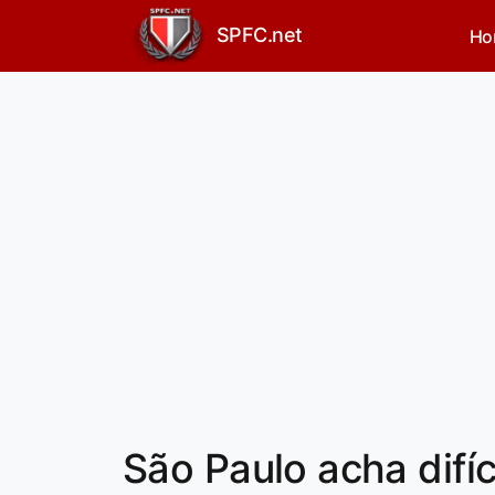
SPFC.net
Ho
São Paulo acha difíci