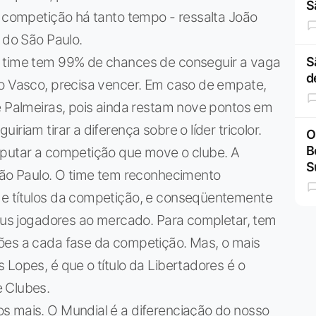
S
a competição há tanto tempo - ressalta João
 do São Paulo.
o time tem 99% de chances de conseguir a vaga
S
d
 o Vasco, precisa vencer. Em caso de empate,
e Palmeiras, pois ainda restam nove pontos em
riam tirar a diferença sobre o líder tricolor.
O
B
sputar a competição que move o clube. A
S
 São Paulo. O time tem reconhecimento
 e títulos da competição, e conseqüentemente
seus jogadores ao mercado. Para completar, tem
ões a cada fase da competição. Mas, o mais
 Lopes, é que o título da Libertadores é o
 Clubes.
s mais. O Mundial é a diferenciação do nosso