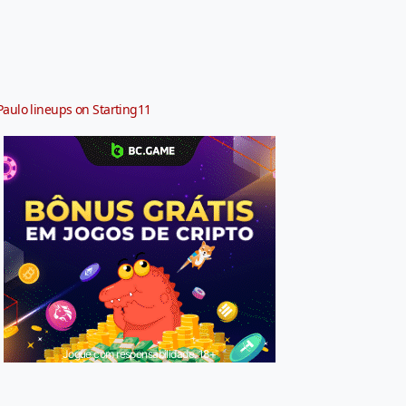
Paulo lineups on Starting11
Jogue com responsabilidade. 18+