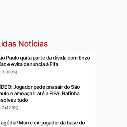
idas Notícias
ão Paulo quita parte da dívida com Enzo
íaz e evita denúncia à Fifa
3 (100%)
ÍDEO: Jogador pede pra sair do São
aulo e ameaça ir até a FIFA! Rafinha
esolveu tudo
2 (42,9%)
ragédia! Morre ex-jogador da base do