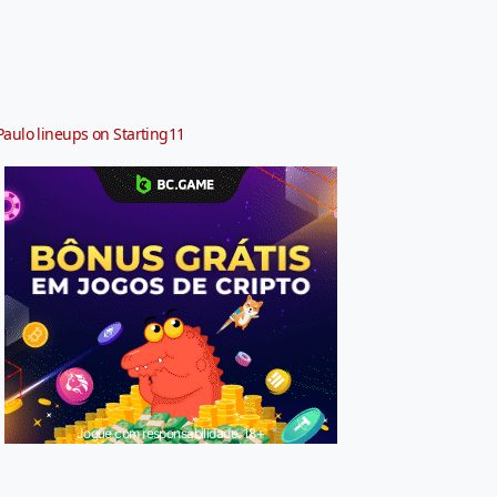
Paulo lineups on Starting11
Jogue com responsabilidade. 18+