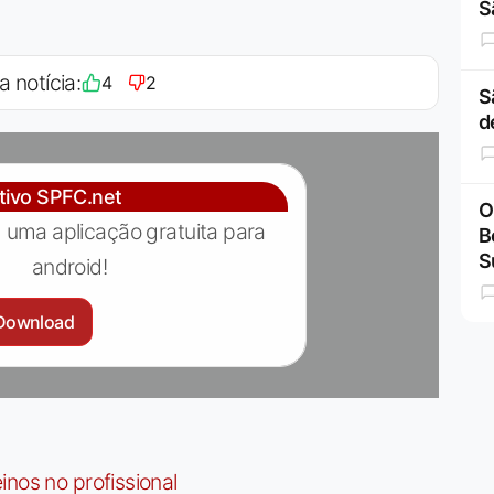
S
a notícia:
4
2
S
d
ativo SPFC.net
O
 uma aplicação gratuita para
B
S
android!
Download
nos no profissional