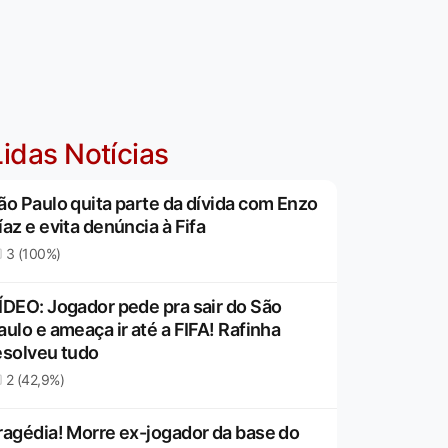
idas Notícias
ão Paulo quita parte da dívida com Enzo
íaz e evita denúncia à Fifa
3 (100%)
ÍDEO: Jogador pede pra sair do São
aulo e ameaça ir até a FIFA! Rafinha
esolveu tudo
2 (42,9%)
ragédia! Morre ex-jogador da base do