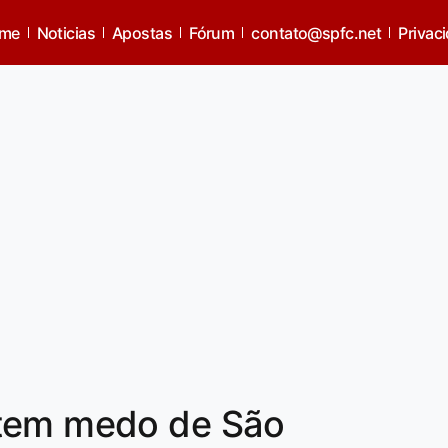
me
Noticias
Apostas
Fórum
contato@spfc.net
Privac
 tem medo de São