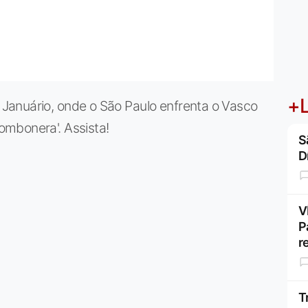
+L
Januário, onde o São Paulo enfrenta o Vasco
mbonera'. Assista!
S
D
V
P
r
T