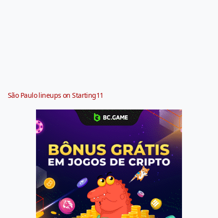
São Paulo lineups on Starting11