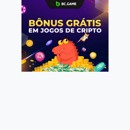
Jogue com responsabilidade. 18+