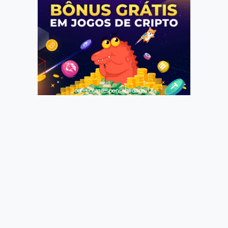
Jogue com responsabilidade. 18+