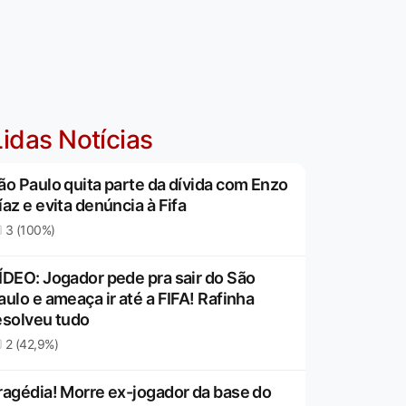
idas Notícias
ão Paulo quita parte da dívida com Enzo
íaz e evita denúncia à Fifa
3 (100%)
ÍDEO: Jogador pede pra sair do São
aulo e ameaça ir até a FIFA! Rafinha
esolveu tudo
2 (42,9%)
ragédia! Morre ex-jogador da base do