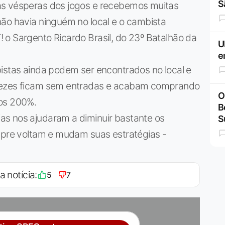
S
às vésperas dos jogos e recebemos muitas
não havia ninguém no local e o cambista
 o Sargento Ricardo Brasil, do 23º Batalhão da
U
e
bistas ainda podem ser encontrados no local e
 vezes ficam sem entradas e acabam comprando
O
dos 200%.
B
s nos ajudaram a diminuir bastante os
S
empre voltam e mudam suas estratégias -
a notícia:
5
7