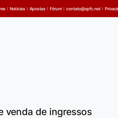
me
Noticias
Apostas
Fórum
contato@spfc.net
Privac
 venda de ingressos