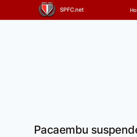
SPFC.net
Ho
Pacaembu suspende