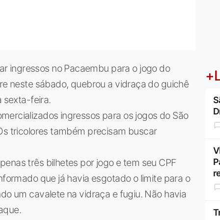
r ingressos no Pacaembu para o jogo do
+L
rre neste sábado, quebrou a vidraça do guichê
 sexta-feira.
S
D
mercializados ingressos para os jogos do São
 Os tricolores também precisam buscar
V
penas três bilhetes por jogo e tem seu CPF
P
r
nformado que já havia esgotado o limite para o
ndo um cavalete na vidraça e fugiu. Não havia
aque.
T