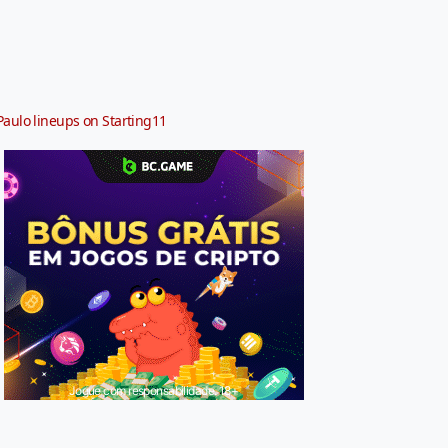
Paulo lineups on Starting11
Jogue com responsabilidade. 18+