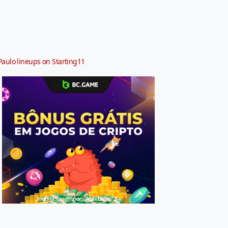
Paulo lineups on Starting11
Jogue com responsabilidade. 18+