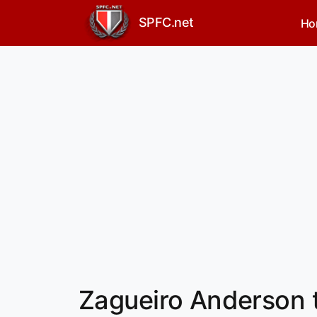
SPFC.net
Ho
Zagueiro Anderson t