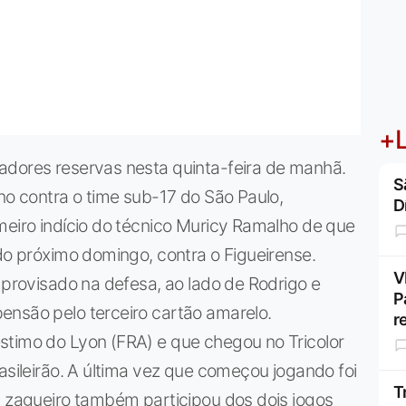
+L
adores reservas nesta quinta-feira de manhã.
S
ino contra o time sub-17 do São Paulo,
D
meiro indício do técnico Muricy Ramalho de que
 do próximo domingo, contra o Figueirense.
V
mprovisado na defesa, ao lado de Rodrigo e
P
ensão pelo terceiro cartão amarelo.
r
stimo do Lyon (FRA) e que chegou no Tricolor
asileirão. A última vez que começou jogando foi
T
O zagueiro também participou dos dois jogos