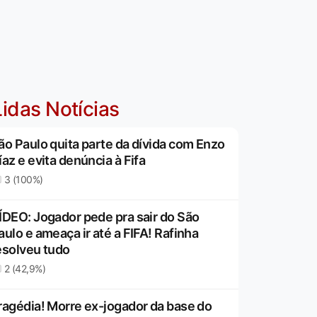
idas Notícias
ão Paulo quita parte da dívida com Enzo
íaz e evita denúncia à Fifa
3 (100%)
ÍDEO: Jogador pede pra sair do São
aulo e ameaça ir até a FIFA! Rafinha
esolveu tudo
2 (42,9%)
ragédia! Morre ex-jogador da base do