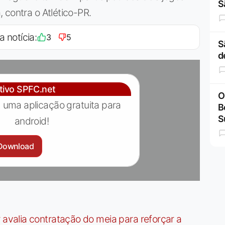
S
 contra o Atlético-PR.
a notícia:
3
5
S
d
ativo SPFC.net
O
 uma aplicação gratuita para
B
S
android!
Download
valia contratação do meia para reforçar a