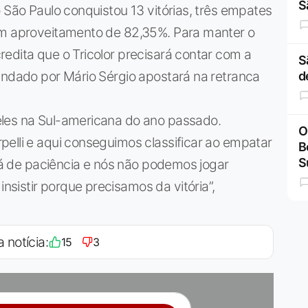
S
 São Paulo conquistou 13 vitórias, três empates
um aproveitamento de 82,35%. Para manter o
edita que o Tricolor precisará contar com a
S
andado por Mário Sérgio apostará na retranca
d
eles na Sul-americana do ano passado.
O
elli e aqui conseguimos classificar ao empatar
B
S
ará de paciência e nós não podemos jogar
sistir porque precisamos da vitória”,
a notícia:
15
3