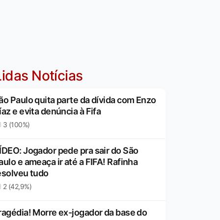
idas Notícias
ão Paulo quita parte da dívida com Enzo
íaz e evita denúncia à Fifa
3 (100%)
ÍDEO: Jogador pede pra sair do São
aulo e ameaça ir até a FIFA! Rafinha
esolveu tudo
2 (42,9%)
ragédia! Morre ex-jogador da base do