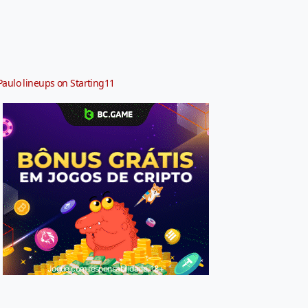
Paulo lineups on Starting11
Jogue com responsabilidade. 18+