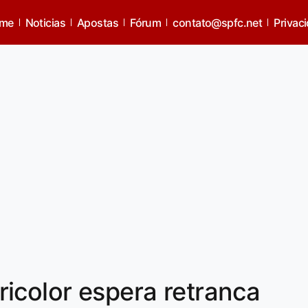
me
Noticias
Apostas
Fórum
contato@spfc.net
Privac
icolor espera retranca