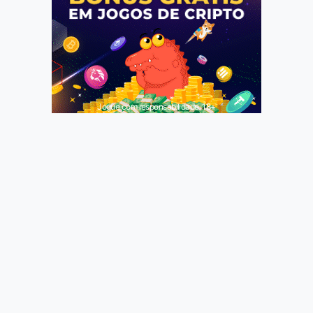
Jogue com responsabilidade. 18+