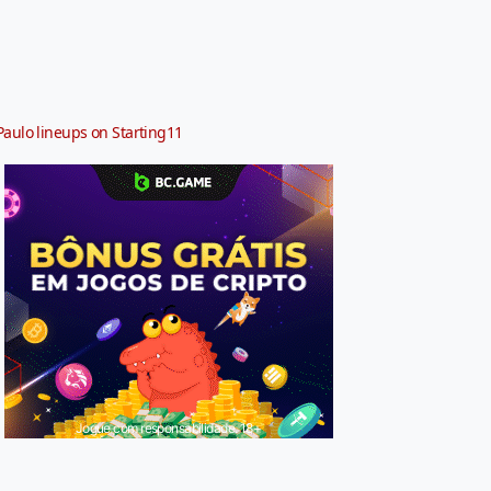
Paulo lineups on Starting11
Jogue com responsabilidade. 18+