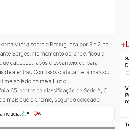
+L
lor na vitória sobre a Portuguesa por 3 a 2 no
cante Borges. No momento do lance, ficou a
S
, que cabeceou após o escanteio, ou para
D
s dela entrar. Com isso, o atacante já marcou
do time ao lado do meia Hugo.
V
foi a 65 pontos na classificação da Série A, O
P
tos a mais que o Grêmio, segundo colocado.
r
a notícia:
6
6
T