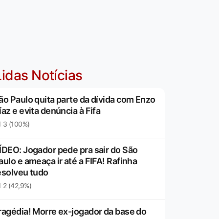
idas Notícias
ão Paulo quita parte da dívida com Enzo
íaz e evita denúncia à Fifa
3 (100%)
ÍDEO: Jogador pede pra sair do São
aulo e ameaça ir até a FIFA! Rafinha
esolveu tudo
2 (42,9%)
ragédia! Morre ex-jogador da base do