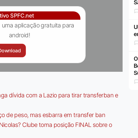
S
ativo SPFC.net
 uma aplicação gratuita para
U
e
android!
Download
O
B
S
dívida com a Lazio para tirar transferban e
ço de peso, mas esbarra em transfer ban
Nicolas? Clube toma posição FINAL sobre o