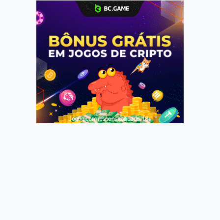
Jogue com responsabilidade. 18+