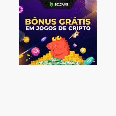
Jogue com responsabilidade. 18+