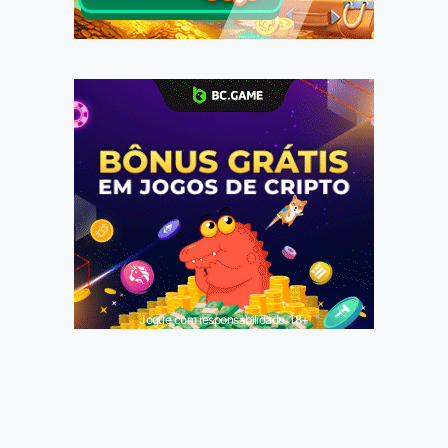
Jogue com responsabilidade. 18+