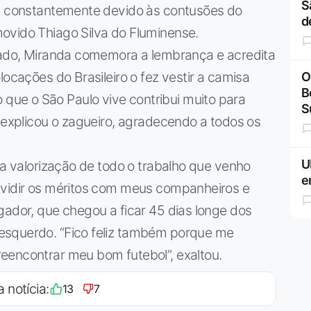
S
an constantemente devido às contusões do
d
ovido Thiago Silva do Fluminense.
ocado, Miranda comemora a lembrança e acredita
locações do Brasileiro o fez vestir a camisa
O
B
ue o São Paulo vive contribui muito para
S
, explicou o zagueiro, agradecendo a todos os
U
 a valorização de todo o trabalho que venho
e
ividir os méritos com meus companheiros e
gador, que chegou a ficar 45 dias longe dos
esquerdo. “Fico feliz também porque me
eencontrar meu bom futebol”, exaltou.
a notícia:
13
7