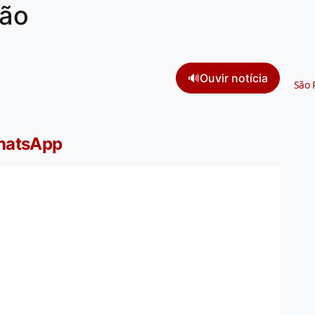
ção
🔊
Ouvir notícia
São 
WhatsApp