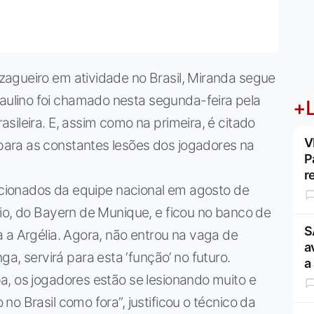
agueiro em atividade no Brasil, Miranda segue
lino foi chamado nesta segunda-feira pela
+L
sileira. E, assim como na primeira, é citado
V
ara as constantes lesões dos jogadores na
P
r
lacionados da equipe nacional em agosto de
io, do Bayern de Munique, e ficou no banco de
S
 a Argélia. Agora, não entrou na vaga de
a
 servirá para esta ‘função’ no futuro.
a
a, os jogadores estão se lesionando muito e
o Brasil como fora”, justificou o técnico da