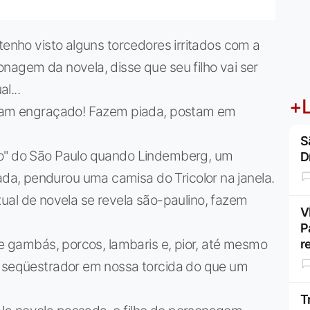
tenho visto alguns torcedores irritados com a
nagem da novela, disse que seu filho vai ser
l...
+L
acham engraçado! Fazem piada, postam em
S
ro" do São Paulo quando Lindemberg, um
D
a, pendurou uma camisa do Tricolor na janela.
 de novela se revela são-paulino, fazem
V
P
de gambás, porcos, lambaris e, pior, até mesmo
r
m seqüestrador em nossa torcida do que um
T