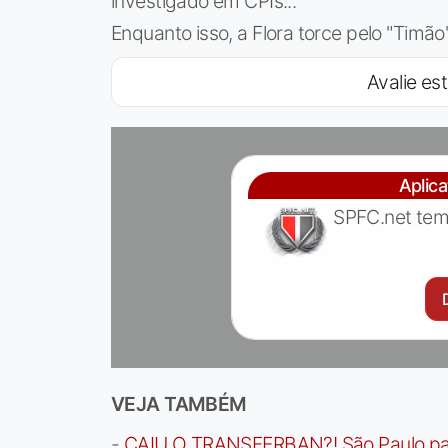
investigado em CPIs...
Enquanto isso, a Flora torce pelo "Timão"
Avalie est
Aplic
SPFC.net tem
VEJA TAMBÉM
-
CAIU O TRANSFERBAN?! São Paulo paga 