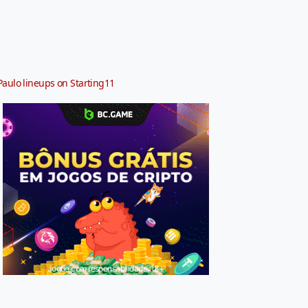
Paulo lineups on Starting11
Jogue com responsabilidade. 18+