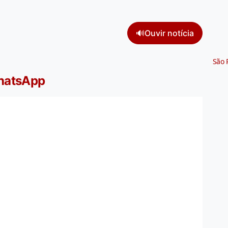
🔊
Ouvir notícia
São 
WhatsApp