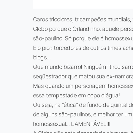
Caros tricolores, tricampeões mundiais, 
Globo porque o Orlandinho, aquele perso
são-paulino. Só porque ele é homossexua
E o pior: torcedores de outros times 
blogs...
Que mundo bizarro! Ninguém "tirou sar
seqüestrador que matou sua ex-namorad
Mas quando um personagem homossexual
essa tempestade em copo d'água!
Ou seja, na "ética" de fundo de quintal 
de alguns são-paulinos, é melhor ter u
homossexual... LAMENTÁVEL!!!