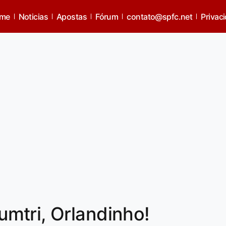
me
Noticias
Apostas
Fórum
contato@spfc.net
Privac
mtri, Orlandinho!