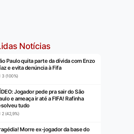
idas Notícias
ão Paulo quita parte da dívida com Enzo
íaz e evita denúncia à Fifa
3 (100%)
ÍDEO: Jogador pede pra sair do São
aulo e ameaça ir até a FIFA! Rafinha
esolveu tudo
2 (42,9%)
ragédia! Morre ex-jogador da base do