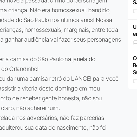
Na novela passada, o filho do personagem
S
uma criança. Não era homossexual, bandido,
oridade do São Paulo nos últimos anos! Nossa
U
crianças, homossexuais, marginais, entre toda
e
a ganhar audiência vai fazer seus personagens
O
er a camisa do São Paulo na janela do
B
 do Orlandinho!
S
 Vou dar uma camisa retrô do LANCE! para você
assistir à vitória deste domingo em meu
orto de receber gente honesta, não sou
claro, não acharei ruim.
elada nos adversários, não faz parcerias
adulterou sua data de nascimento, não foi