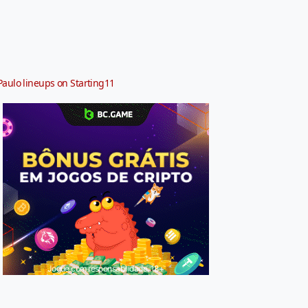
Paulo lineups on Starting11
Jogue com responsabilidade. 18+