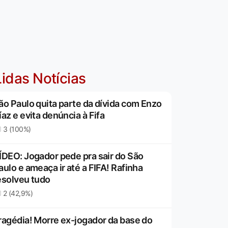
idas Notícias
ão Paulo quita parte da dívida com Enzo
íaz e evita denúncia à Fifa
3 (100%)
ÍDEO: Jogador pede pra sair do São
aulo e ameaça ir até a FIFA! Rafinha
esolveu tudo
2 (42,9%)
ragédia! Morre ex-jogador da base do