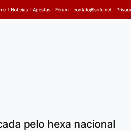
me
Noticias
Apostas
Fórum
contato@spfc.net
Privac
cada pelo hexa nacional