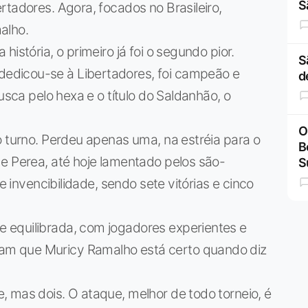
S
rtadores. Agora, focados no Brasileiro,
alho.
istória, o primeiro já foi o segundo pior.
S
edicou-se à Libertadores, foi campeão e
d
usca pelo hexa e o título do Saldanhão, o
O
o turno. Perdeu apenas uma, na estréia para o
B
e Perea, até hoje lamentado pelos são-
S
e invencibilidade, sendo sete vitórias e cinco
 equilibrada, com jogadores experientes e
m que Muricy Ramalho está certo quando diz
 mas dois. O ataque, melhor de todo torneio, é