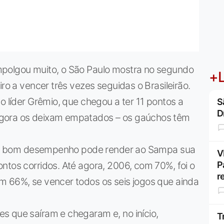
mpolgou muito, o São Paulo mostra no segundo
+L
iro a vencer três vezes seguidas o Brasileirão.
o líder Grêmio, que chegou a ter 11 pontos a
S
D
agora os deixam empatados – os gaúchos têm
. E o bom desempenho pode render ao Sampa sua
V
ntos corridos. Até agora, 2006, com 70%, foi o
P
r
m 66%, se vencer todos os seis jogos que ainda
s que saíram e chegaram e, no início,
T