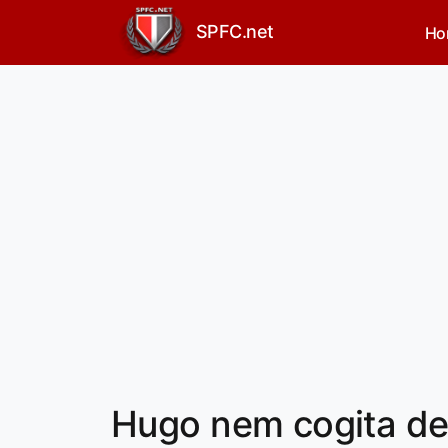
SPFC.net
Ho
Hugo nem cogita der