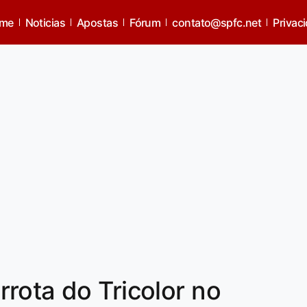
me
Noticias
Apostas
Fórum
contato@spfc.net
Privac
rota do Tricolor no