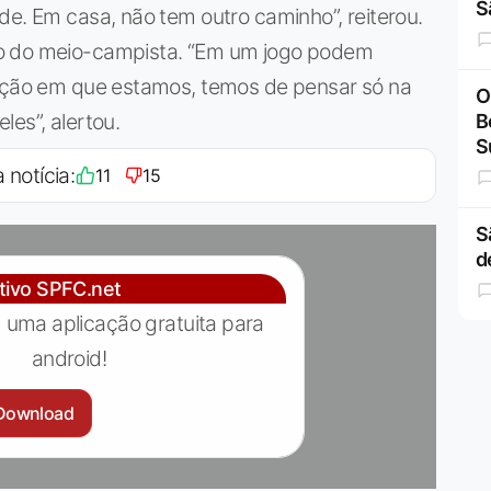
S
de. Em casa, não tem outro caminho”, reiterou.
so do meio-campista. “Em um jogo podem
uação em que estamos, temos de pensar só na
O
es”, alertou.
B
S
 notícia:
11
15
S
d
ativo SPFC.net
 uma aplicação gratuita para
android!
Download