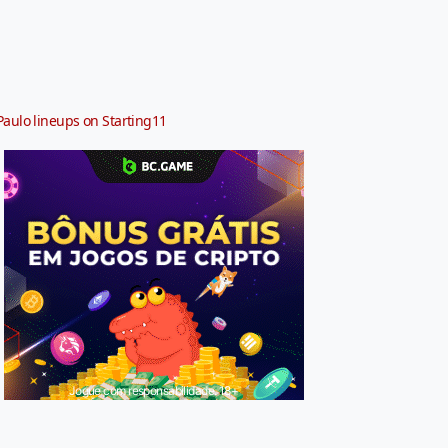
Paulo lineups on Starting11
Jogue com responsabilidade. 18+