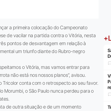
ançar a primeira colocação do Campeonato
ese de vacilar na partida contra o Vitória, nesta
+L
três pontos de desvantagem em relação à
S
mental um triunfo diante do Rubro-negro
D
peitamos o Vitória, mas vamos entrar para
rota não está nos nossos planos”, avisou.
V
P
o Tricolor conta com o retrospecto ao seu favor.
r
 do Morumbi, o São Paulo nunca perdeu para o
ates.
ata de outra situação e de um momento
T