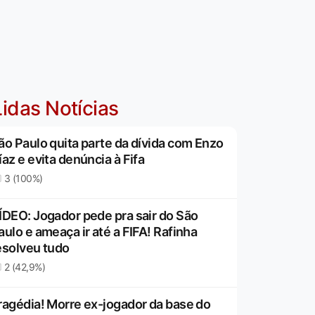
idas Notícias
ão Paulo quita parte da dívida com Enzo
íaz e evita denúncia à Fifa
3 (100%)
ÍDEO: Jogador pede pra sair do São
aulo e ameaça ir até a FIFA! Rafinha
esolveu tudo
2 (42,9%)
ragédia! Morre ex-jogador da base do