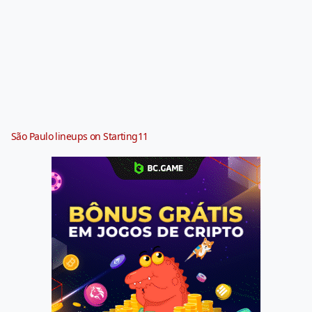
São Paulo lineups on Starting11