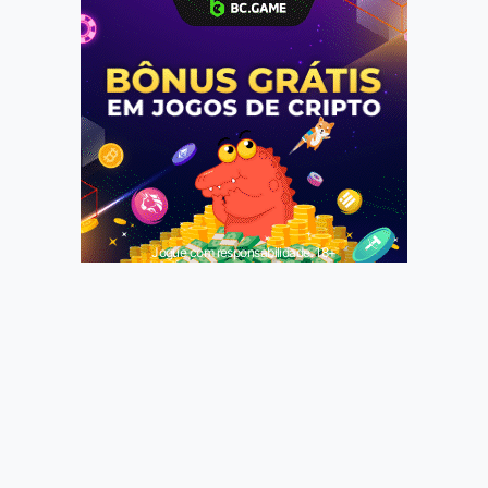
Jogue com responsabilidade. 18+