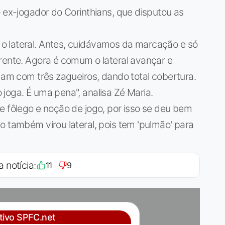
o ex-jogador do Corinthians, que disputou as
o lateral. Antes, cuidávamos da marcação e só
rente. Agora é comum o lateral avançar e
ogam com três zagueiros, dando total cobertura.
joga. É uma pena", analisa Zé Maria.
e fôlego e noção de jogo, por isso se deu bem
o também virou lateral, pois tem 'pulmão' para
a notícia:
11
9
ativo SPFC.net