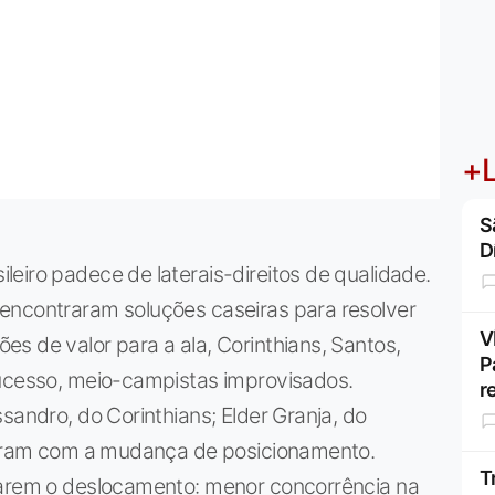
+L
S
D
eiro padece de laterais-direitos de qualidade.
encontraram soluções caseiras para resolver
V
s de valor para a ala, Corinthians, Santos,
P
sucesso, meio-campistas improvisados.
r
sandro, do Corinthians; Elder Granja, do
craram com a mudança de posicionamento.
T
tarem o deslocamento: menor concorrência na