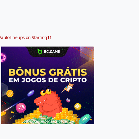
Paulo lineups on Starting11
Jogue com responsabilidade. 18+