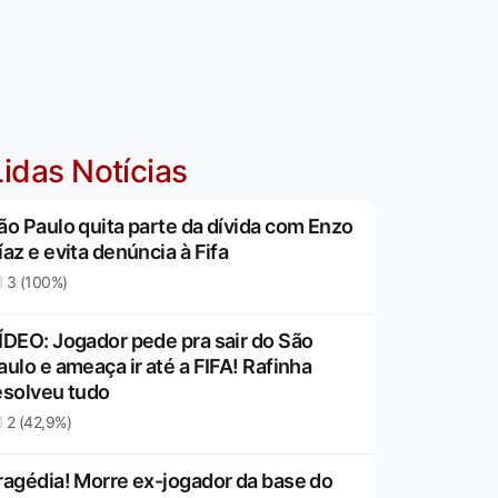
idas Notícias
ão Paulo quita parte da dívida com Enzo
íaz e evita denúncia à Fifa
3 (100%)
ÍDEO: Jogador pede pra sair do São
aulo e ameaça ir até a FIFA! Rafinha
esolveu tudo
2 (42,9%)
ragédia! Morre ex-jogador da base do