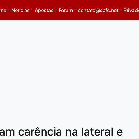
me
Noticias
Apostas
Fórum
contato@spfc.net
Privac
am carência na lateral e