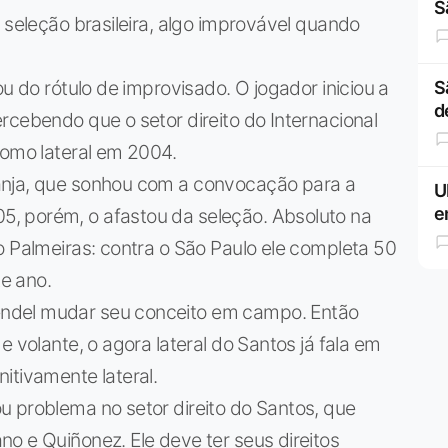
S
 seleção brasileira, algo improvável quando
ou do rótulo de improvisado. O jogador iniciou a
S
d
rcebendo que o setor direito do Internacional
como lateral em 2004.
anja, que sonhou com a convocação para a
U
e
, porém, o afastou da seleção. Absoluto na
o Palmeiras: contra o São Paulo ele completa 50
e ano.
ndel mudar seu conceito em campo. Então
e volante, o agora lateral do Santos já fala em
itivamente lateral.
u problema no setor direito do Santos, que
o e Quiñonez. Ele deve ter seus direitos