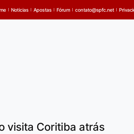
me
Noticias
Apostas
Fórum
contato@spfc.net
Privac
visita Coritiba atrás