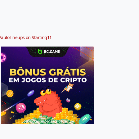
Paulo lineups on Starting11
Jogue com responsabilidade. 18+