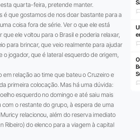
S
nesta quarta-feira, pretende manter.
is é que gostamos de nos doar bastante para a
a coisa fora de série. Ver o que ele está
U
que ele voltou para o Brasil e poderia relaxar,
e
o para brincar, que veio realmente para ajudar
se o jogador, que é lateral esquerdo de origem,
O
B
S
o em relação ao time que bateu o Cruzeiro e
 da primeira colocação. Mas há uma dúvida:
 joelho esquerdo no domingo e até saiu mais
ou com o restante do grupo, à espera de uma
 Muricy relacionou, além do reserva imediato
n Ribeiro) do elenco para a viagem à capital