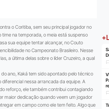
ontra o Coritiba, sem seu principal jogador no
 time na temporada, o meia está suspenso
+L
casa sua equipe tentar alcançar, no Couto
S
vencibilidade no Campeonato Brasileiro. Nesse
D
as, a última delas sobre o líder Cruzeiro, a qual
l do ano, Kaká tem sido apontado pelo técnico
V
P
diferencial nessa arrancada da equipe. A
r
 do reforço, ele também contribui contagiando
ter maior dedicação quando veem um jogador
entregar em campo como ele tem feito. Algo que
T