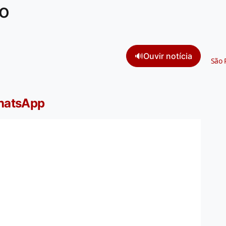
to
🔊
Ouvir notícia
São 
WhatsApp