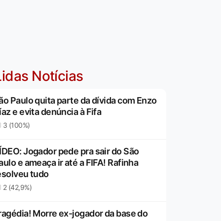
idas Notícias
ão Paulo quita parte da dívida com Enzo
íaz e evita denúncia à Fifa
3 (100%)
ÍDEO: Jogador pede pra sair do São
aulo e ameaça ir até a FIFA! Rafinha
esolveu tudo
2 (42,9%)
ragédia! Morre ex-jogador da base do