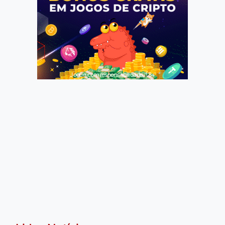
Jogue com responsabilidade. 18+