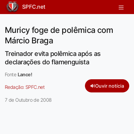
SPFC.net
Muricy foge de polêmica com
Márcio Braga
Treinador evita polêmica após as
declarações do flamenguista
Fonte
Lance!
🔊
Ouvir notícia
Redação:
SPFC.net
7 de Outubro de 2008