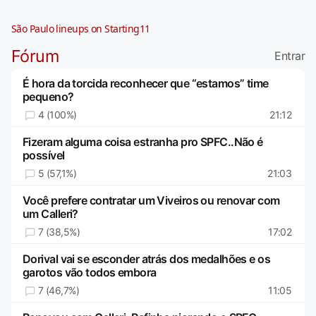
São Paulo lineups on Starting11
Fórum
Entrar
É hora da torcida reconhecer que “estamos” time
pequeno?
4 (100%)
21:12
Fizeram alguma coisa estranha pro SPFC..Não é
possível
5 (57,1%)
21:03
Você prefere contratar um Viveiros ou renovar com
um Calleri?
7 (38,5%)
17:02
Dorival vai se esconder atrás dos medalhões e os
garotos vão todos embora
7 (46,7%)
11:05