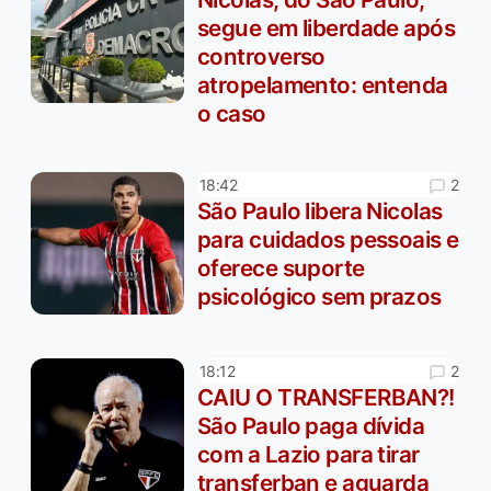
segue em liberdade após
controverso
atropelamento: entenda
o caso
2
18:42
São Paulo libera Nicolas
para cuidados pessoais e
oferece suporte
psicológico sem prazos
2
18:12
CAIU O TRANSFERBAN?!
São Paulo paga dívida
com a Lazio para tirar
transferban e aguarda