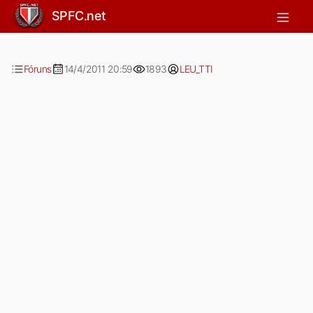
DIRETOR COMFIRMA PRA REPORTE 
SPFC.net
Fóruns
14/4/2011 20:59
1893
LEU_TTI