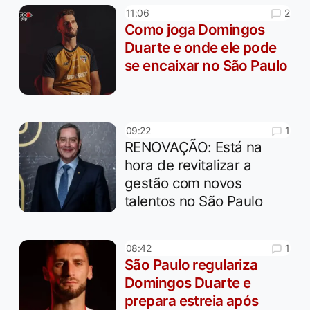
2
11:06
Como joga Domingos
Duarte e onde ele pode
se encaixar no São Paulo
1
09:22
RENOVAÇÃO: Está na
hora de revitalizar a
gestão com novos
talentos no São Paulo
1
08:42
São Paulo regulariza
Domingos Duarte e
prepara estreia após