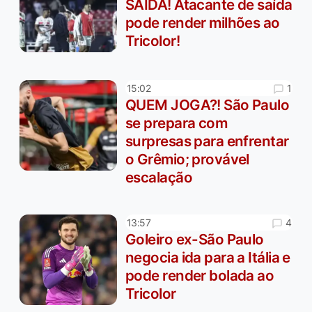
SAÍDA! Atacante de saída
pode render milhões ao
Tricolor!
1
15:02
QUEM JOGA?! São Paulo
se prepara com
surpresas para enfrentar
o Grêmio; provável
escalação
4
13:57
Goleiro ex-São Paulo
negocia ida para a Itália e
pode render bolada ao
Tricolor