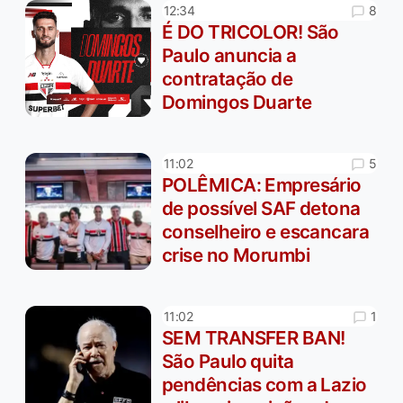
8
12:34
É DO TRICOLOR! São
Paulo anuncia a
contratação de
Domingos Duarte
5
11:02
POLÊMICA: Empresário
de possível SAF detona
conselheiro e escancara
crise no Morumbi
1
11:02
SEM TRANSFER BAN!
São Paulo quita
pendências com a Lazio