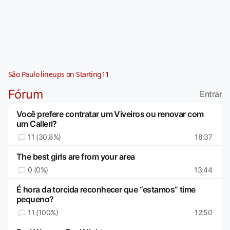
São Paulo lineups on Starting11
Fórum
Entrar
Você prefere contratar um Viveiros ou renovar com
um Calleri?
11 (30,8%)
18:37
The best girls are from your area
0 (0%)
13:44
É hora da torcida reconhecer que “estamos” time
pequeno?
11 (100%)
12:50