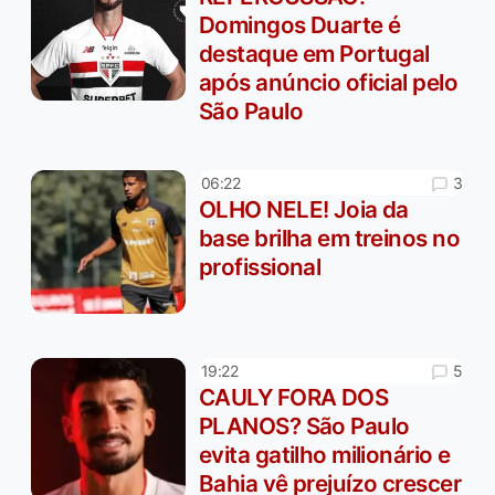
Domingos Duarte é
destaque em Portugal
após anúncio oficial pelo
São Paulo
3
06:22
OLHO NELE! Joia da
base brilha em treinos no
profissional
5
19:22
CAULY FORA DOS
PLANOS? São Paulo
evita gatilho milionário e
Bahia vê prejuízo crescer