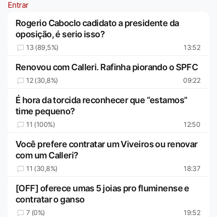
Entrar
Rogerio Caboclo cadidato a presidente da
oposição, é serio isso?
13 (89,5%)
13:52
Renovou com Calleri. Rafinha piorando o SPFC
12 (30,8%)
09:22
É hora da torcida reconhecer que “estamos”
time pequeno?
11 (100%)
12:50
Você prefere contratar um Viveiros ou renovar
com um Calleri?
11 (30,8%)
18:37
[OFF] oferece umas 5 joias pro fluminense e
contratar o ganso
7 (0%)
19:52