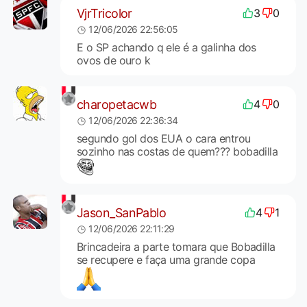
VjrTricolor
3
0
12/06/2026 22:56:05
E o SP achando q ele é a galinha dos
ovos de ouro k
charopetacwb
4
0
12/06/2026 22:36:34
segundo gol dos EUA o cara entrou
sozinho nas costas de quem??? bobadilla
Jason_SanPablo
4
1
12/06/2026 22:11:29
Brincadeira a parte tomara que Bobadilla
se recupere e faça uma grande copa