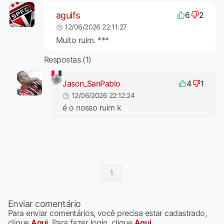
aguifs
6
2
12/06/2026 22:11:27
Muito ruim. ***
Respostas (1)
Jason_SanPablo
4
1
12/06/2026 22:12:24
é o nosso ruim k
1
Enviar comentário
Para enviar comentários, você precisa estar cadastrado,
clique
Aqui
. Para fazer login, clique
Aqui
.